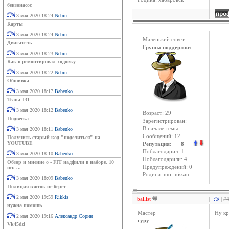
бензонасос
3 мая 2020 18:24
Nebin
Карты
3 мая 2020 18:24
Nebin
Маленький совет
Двигатель
Группа поддержки
3 мая 2020 18:23
Nebin
Как я ремонтировал ходовку
3 мая 2020 18:22
Nebin
Обшивка
3 мая 2020 18:17
Babenko
Teana J31
3 мая 2020 18:12
Babenko
Возраст: 29
Подвеска
Зарегистрирован:
В начале темы
3 мая 2020 18:11
Babenko
Сообщений: 12
Получить старый код "поделиться" на
YOUTUBE
Репутация: 8
Поблагодарил: 1
3 мая 2020 18:10
Babenko
Поблагодарили: 4
Обзор и мнение о - FIT надфили в наборе. 10
Предупреждений: 0
шт. ...
Родина: moi-nissan
3 мая 2020 18:09
Babenko
Полиция взяток не берет
2 мая 2020 19:59
Rikkis
ballist
|
| #
нужна помошь
Мастер
Ну кр
2 мая 2020 19:16
Александр Сорин
гуру
Vk45dd
____