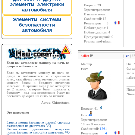
элементы электрики
Возраст: 29
автомобиля
Зарегистрирован:
В начале темы
Элементы системы
Сообщений: 12
Репутация: 8
безопасности
Поблагодарил: 1
автомобиля
Поблагодарили: 4
Предупреждений: 0
Родина: moi-nissan
ballist
|
| #
Если вы оставляете машину на ночь во
Мастер
Ой . 
дворе и побаиваетес
гуру
бы ва
Если вы оставляете машину на ночь во
вас в
дворе и побаиваетесь за сохранность
найде
колес, старайтесь по-возможности ставить
машину боком к бордюру вплотную
____
колесами. По крайней мере у вас останутся
те 2 колеса, которые были прижаты к
Nissan
бордюру - под них невозможно будет ни
Niss
поставить домкрат, ни снять со шпилек.
Автор: ChistoAnton
Возраст: 41
Это интересно:
Пол:
Зарегистрирован:
Замена помпы (водяного насоса) системы
18 лет 9 месяцев
охлаждения на двигателях VQ
Сообщений:
1261
Расположение дренажного отверстия
помпы (водяного насоса)на двигателях VQ
Репутация:
4