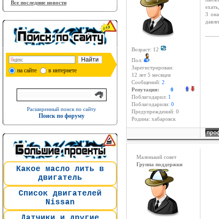
Все последние новости
ехать
3 она
давле
____
Возраст: 12
Пол:
Зарегистрирован:
на сайте
в интернете
12 лет 5 месяцев
Сообщений:
2
Репутация:
0
Поблагодарил:
1
Поблагодарили:
0
Расширенный поиск по сайту
Предупреждений: 0
Поиск по форуму
Родина: хабаровск
Маленький совет
Группа поддержки
Какое масло лить в
двигатель
Список двигателей
Nissan
Датчики и другие