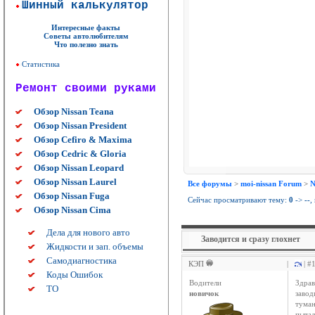
Шинный калькулятор
Интересные факты
Советы автолюбителям
Что полезно знать
Статистика
Ремонт своими руками
Обзор Nissan Teana
Обзор Nissan President
Обзор Cefiro & Maxima
Обзор Cedric & Gloria
Обзор Nissan Leopard
Обзор Nissan Laurel
Все форумы
>
moi-nissan Forum
>
N
Обзор Nissan Fuga
Сейчас просматривают тему:
0
->
--
,
Обзор Nissan Cima
Дела для нового авто
Заводится и сразу глохнет
Жидкости и зап. объемы
Самодиагностика
КЭП
|
| #
Коды Ошибок
Водители
Здрав
ТО
новичок
завод
туман
пытал