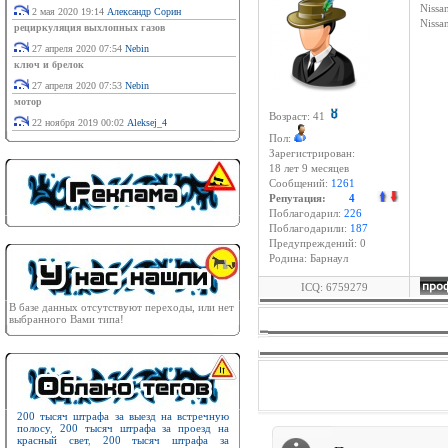
Nissan
2 мая 2020 19:14
Александр Сорин
Niss
рециркуляция выхлопных газов
27 апреля 2020 07:54
Nebin
ключ и брелок
27 апреля 2020 07:53
Nebin
мотор
Возраст: 41
22 ноября 2019 00:02
Aleksej_4
Пол:
Зарегистрирован:
18 лет 9 месяцев
Сообщений:
1261
Репутация:
4
Поблагодарил:
226
Поблагодарили:
187
Предупреждений: 0
Родина: Барнаул
ICQ: 6759279
В базе данных отсутствуют переходы, или нет
выбранного Вами типа!
200 тысяч штрафа за выезд на встречную
полосу
,
200 тысяч штрафа за проезд на
красный свет
,
200 тысяч штрафа за