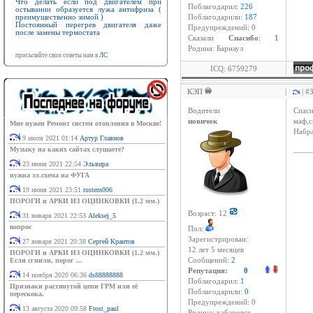
Что делать если под двигателем при
Поблагодарил:
226
остывании образуется лужа антифриза (
преимущественно зимой )
Поблагодарили:
187
Постоянный перегрев двигателя даже
Предупреждений: 0
после замены термостата
Cказали
Спасибо
:
1
Родина: Барнаул
присылайте свои советы нам в
ЛС
ICQ: 6759279
КЭП
|
| #
Водители
Спаси
новичок
маф,с
Мне нужен Ремонт систем отопления в Москве!
Набра
9 июля 2021 01:14
Артур Главнов
Музыку на каких сайтах слушаете?
____
23 июня 2021 22:54
Эльвира
нужна эл.схема на ФУГА
19 июня 2021 23:51
rustem006
ПОРОГИ и АРКИ ИЗ ОЦИНКОВКИ (1.2 мм.)
Возраст: 12
31 января 2021 22:53
Aleksej_5
вопрос
Пол:
Зарегистрирован:
27 января 2021 20:38
Сергей Крантов
12 лет 5 месяцев
ПОРОГИ и АРКИ ИЗ ОЦИНКОВКИ (1.2 мм.)
Если сгнили, порог ...
Сообщений:
2
Репутация:
0
14 ноября 2020 06:36
ds88888888
Поблагодарил:
1
Признаки растянутой цепи ГРМ или её
Поблагодарили:
0
перескока.
Предупреждений: 0
13 августа 2020 09:58
Frost_paul
Родина: хабаровск