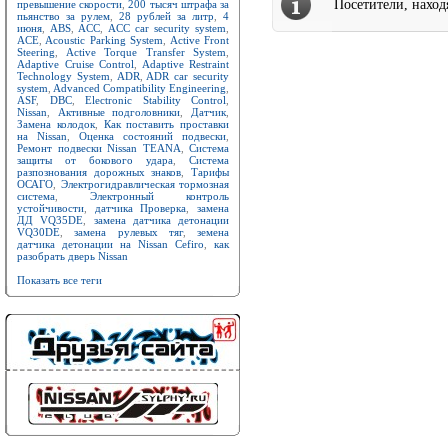
Посетители, нахо
превышение скорости
,
200 тысяч штрафа за
пьянство за рулем
,
28 рублей за литр
,
4
июня
,
ABS
,
ACC
,
ACC car security system
,
ACE
,
Acoustic Parking System
,
Active Front
Steering
,
Active Torque Transfer System
,
Adaptive Cruise Control
,
Adaptive Restraint
Technology System
,
ADR
,
ADR car security
system
,
Advanced Compatibility Engineering
,
ASF
,
DBC
,
Electronic Stability Control
,
Nissan
,
Активные подголовники
,
Датчик
,
Замена колодок
,
Как поставить проставки
на Nissan
,
Оценка состояний подвески
,
Ремонт подвески Nissan TEANA
,
Система
защиты от бокового удара
,
Система
разпознования дорожных знаков
,
Тарифы
ОСАГО
,
Электрогидравлическая тормозная
система
,
Электронный контроль
устойчивости
,
датчика Проверка
,
замена
ДД VQ35DE
,
замена датчика детонации
VQ30DE
,
замена рулевых тяг
,
земена
датчика детонации на Nissan Cefiro
,
как
разобрать дверь Nissan
Показать все теги