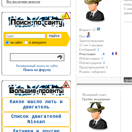
Все последние новости
ехать
3 она
давле
____
Возраст: 12
Пол:
Зарегистрирован:
на сайте
в интернете
12 лет 5 месяцев
Сообщений:
2
Репутация:
0
Поблагодарил:
1
Поблагодарили:
0
Расширенный поиск по сайту
Предупреждений: 0
Поиск по форуму
Родина: хабаровск
Маленький совет
Группа поддержки
Какое масло лить в
двигатель
Список двигателей
Nissan
Датчики и другие