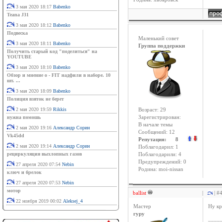
3 мая 2020 18:17
Babenko
Teana J31
3 мая 2020 18:12
Babenko
Подвеска
Маленький совет
3 мая 2020 18:11
Babenko
Группа поддержки
Получить старый код "поделиться" на
YOUTUBE
3 мая 2020 18:10
Babenko
Обзор и мнение о - FIT надфили в наборе. 10
шт. ...
3 мая 2020 18:09
Babenko
Полиция взяток не берет
2 мая 2020 19:59
Rikkis
Возраст: 29
нужна помошь
Зарегистрирован:
В начале темы
2 мая 2020 19:16
Александр Сорин
Сообщений: 12
Vk45dd
Репутация: 8
2 мая 2020 19:14
Александр Сорин
Поблагодарил: 1
рециркуляция выхлопных газов
Поблагодарили: 4
Предупреждений: 0
27 апреля 2020 07:54
Nebin
Родина: moi-nissan
ключ и брелок
27 апреля 2020 07:53
Nebin
мотор
ballist
|
| #
22 ноября 2019 00:02
Aleksej_4
Мастер
Ну кр
гуру
____