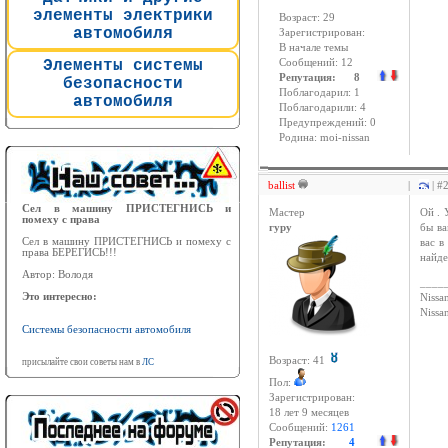
элементы электрики
Возраст: 29
автомобиля
Зарегистрирован:
В начале темы
Элементы системы
Сообщений: 12
Репутация: 8
безопасности
Поблагодарил: 1
автомобиля
Поблагодарили: 4
Предупреждений: 0
Родина: moi-nissan
ballist
|
| #
Сел в машину ПРИСТЕГНИСЬ и
Мастер
Ой . 
помеху с права
гуру
бы ва
Сел в машину ПРИСТЕГНИСЬ и помеху с
вас в
права БЕРЕГИСЬ!!!
найде
Автор: Володя
____
Это интересно:
Nissan
Niss
Системы безопасности автомобиля
Возраст: 41
присылайте свои советы нам в
ЛС
Пол:
Зарегистрирован:
18 лет 9 месяцев
Сообщений:
1261
Репутация:
4