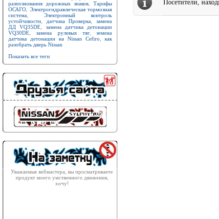
Посетители, нахо
разпознования дорожных знаков
,
Тарифы
ОСАГО
,
Электрогидравлическая тормозная
система
,
Электронный контроль
устойчивости
,
датчика Проверка
,
замена
ДД VQ35DE
,
замена датчика детонации
VQ30DE
,
замена рулевых тяг
,
земена
датчика детонации на Nissan Cefiro
,
как
разобрать дверь Nissan
Показать все теги
Уважаемые вебмастера, вы просматриваете
продукт моего умственного движения,
хочу!