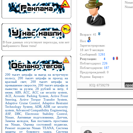
Nissan
Niss
Возраст: 41
Пол:
В базе данных отсутствуют переходы, или нет
выбранного Вами типа!
Зарегистрирован:
18 лет 9 месяцев
Сообщений:
1261
Репутация:
4
Поблагодарил:
226
Поблагодарили:
187
Предупреждений: 0
200 тысяч штрафа за выезд на встречную
Родина: Барнаул
полосу
,
200 тысяч штрафа за проезд на
красный свет
,
200 тысяч штрафа за
превышение скорости
,
200 тысяч штрафа за
ICQ: 6759279
пьянство за рулем
,
28 рублей за литр
,
4
июня
,
ABS
,
ACC
,
ACC car security system
,
ACE
,
Acoustic Parking System
,
Active Front
Steering
,
Active Torque Transfer System
,
Adaptive Cruise Control
,
Adaptive Restraint
Technology System
,
ADR
,
ADR car security
system
,
Advanced Compatibility Engineering
,
ASF
,
DBC
,
Electronic Stability Control
,
Nissan
,
Активные подголовники
,
Датчик
,
Замена колодок
,
Как поставить проставки
на Nissan
,
Оценка состояний подвески
,
Ремонт подвески Nissan TEANA
,
Система
защиты от бокового удара
,
Система