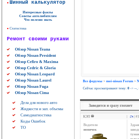
Шинный калькулятор
Интересные факты
Советы автолюбителям
Что полезно знать
Статистика
Ремонт своими руками
Обзор Nissan Teana
Обзор Nissan President
Обзор Cefiro & Maxima
Обзор Cedric & Gloria
Обзор Nissan Leopard
Обзор Nissan Laurel
Все форумы
>
moi-nissan Forum
>
N
Обзор Nissan Fuga
Сейчас просматривают тему:
0
->
--
,
Обзор Nissan Cima
Дела для нового авто
Заводится и сразу глохнет
Жидкости и зап. объемы
Самодиагностика
КЭП
|
| #
Коды Ошибок
Водители
Здрав
ТО
новичок
завод
туман
пытал