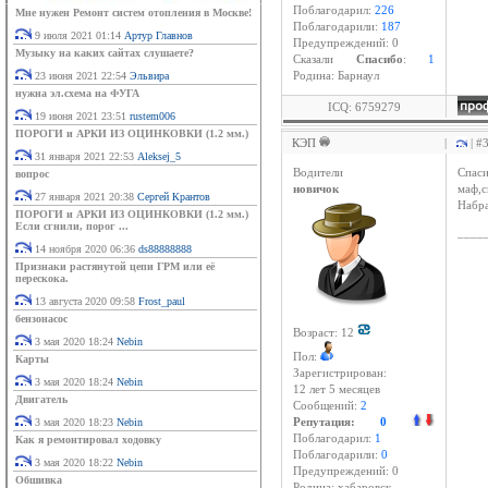
Поблагодарил:
226
Мне нужен Ремонт систем отопления в Москве!
Поблагодарили:
187
9 июля 2021 01:14
Артур Главнов
Предупреждений: 0
Музыку на каких сайтах слушаете?
Cказали
Спасибо
:
1
23 июня 2021 22:54
Эльвира
Родина: Барнаул
нужна эл.схема на ФУГА
ICQ: 6759279
19 июня 2021 23:51
rustem006
ПОРОГИ и АРКИ ИЗ ОЦИНКОВКИ (1.2 мм.)
КЭП
|
| #
31 января 2021 22:53
Aleksej_5
Водители
Спаси
вопрос
новичок
маф,с
27 января 2021 20:38
Сергей Крантов
Набра
ПОРОГИ и АРКИ ИЗ ОЦИНКОВКИ (1.2 мм.)
Если сгнили, порог ...
____
14 ноября 2020 06:36
ds88888888
Признаки растянутой цепи ГРМ или её
перескока.
13 августа 2020 09:58
Frost_paul
бензонасос
Возраст: 12
3 мая 2020 18:24
Nebin
Пол:
Карты
Зарегистрирован:
3 мая 2020 18:24
Nebin
12 лет 5 месяцев
Двигатель
Сообщений:
2
3 мая 2020 18:23
Nebin
Репутация:
0
Поблагодарил:
1
Как я ремонтировал ходовку
Поблагодарили:
0
3 мая 2020 18:22
Nebin
Предупреждений: 0
Обшивка
Родина: хабаровск