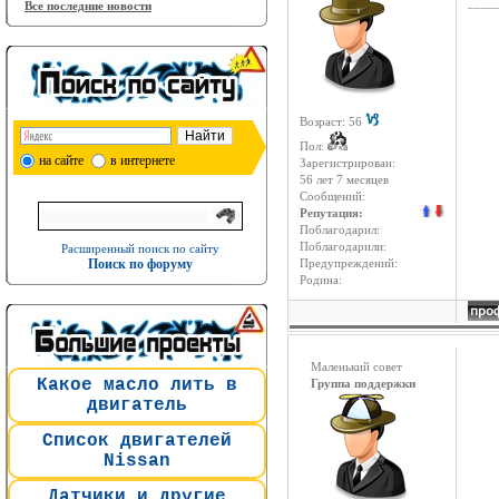
____
Все последние новости
Возраст: 56
Пол:
на сайте
в интернете
Зарегистрирован:
56 лет 7 месяцев
Сообщений:
Репутация:
Поблагодарил:
Поблагодарили:
Расширенный поиск по сайту
Поиск по форуму
Предупреждений:
Родина:
Маленький совет
Какое масло лить в
Группа поддержки
двигатель
Список двигателей
Nissan
Датчики и другие