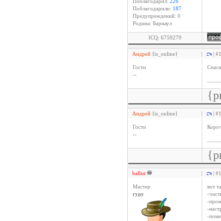
Поблагодарил:
226
Поблагодарили:
187
Предупреждений: 0
Родина: Барнаул
ICQ: 6759279
Андрей
{is_online}
|
| #
Гости
Спаси
--
____
{p
Андрей
{is_online}
|
| #
Гости
Короч
--
____
{p
ballist
|
| #
Мастер
вот т
гуру
-чист
-про
-нас
-пом