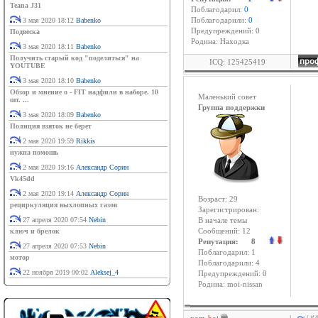
Teana J31
Поблагодарил:
0
3 мая 2020 18:12
Babenko
Поблагодарили:
0
Предупреждений: 0
Подвеска
Родина: Находка
3 мая 2020 18:11
Babenko
Получить старый код "поделиться" на
ICQ: 125425419
YOUTUBE
3 мая 2020 18:10
Babenko
Обзор и мнение о - FIT надфили в наборе. 10
Маленький совет
шт. ...
Группа поддержки
3 мая 2020 18:09
Babenko
Полиция взяток не берет
2 мая 2020 19:59
Rikkis
нужна помошь
2 мая 2020 19:16
Александр Сорин
Vk45dd
2 мая 2020 19:14
Александр Сорин
Возраст: 29
рециркуляция выхлопных газов
Зарегистрирован:
27 апреля 2020 07:54
Nebin
В начале темы
ключ и брелок
Сообщений: 12
Репутация: 8
27 апреля 2020 07:53
Nebin
Поблагодарил: 1
мотор
Поблагодарили: 4
22 ноября 2019 00:02
Aleksej_4
Предупреждений: 0
Родина: moi-nissan