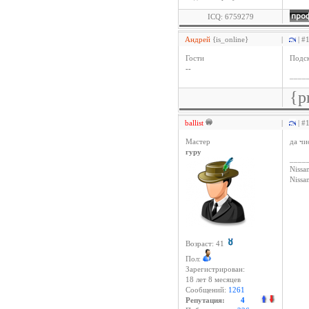
ICQ: 6759279
Андрей
{is_online}
|
| #
Гости
Подск
--
____
{p
ballist
|
| #
Мастер
да чи
гуру
____
Nissan
Niss
Возраст: 41
Пол:
Зарегистрирован:
18 лет 8 месяцев
Сообщений:
1261
Репутация:
4