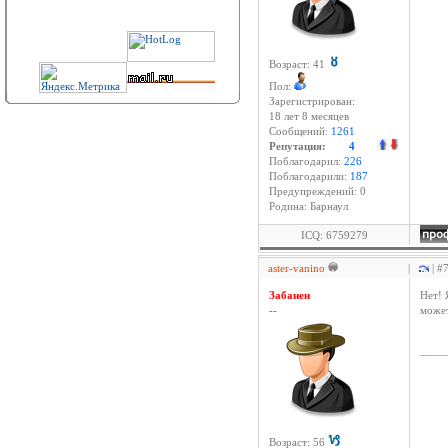
Возраст: 41
Пол:
Зарегистрирован:
18 лет 8 месяцев
Сообщений:
1261
Репутация:
4
Поблагодарил:
226
Поблагодарили:
187
Предупреждений: 0
Родина: Барнаул
ICQ: 6759279
aster-vanino
|
| #
Забанен
Нет! 
--
может
____
Возраст: 56