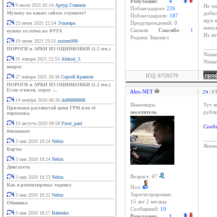
Репутация:
4
9 июля 2021 01:14
Артур Главнов
Не по
Поблагодарил:
226
Музыку на каких сайтах слушаете?
добил
Поблагодарили:
187
щуп н
23 июня 2021 22:54
Эльвира
Предупреждений: 0
мануа
Cказали
Спасибо
:
1
нужна эл.схема на ФУГА
Из ли
Родина: Барнаул
19 июня 2021 23:51
rustem006
____
ПОРОГИ и АРКИ ИЗ ОЦИНКОВКИ (1.2 мм.)
Nissan
31 января 2021 22:53
Aleksej_5
Niss
вопрос
ICQ: 6759279
27 января 2021 20:38
Сергей Крантов
ПОРОГИ и АРКИ ИЗ ОЦИНКОВКИ (1.2 мм.)
Если сгнили, порог ...
Alex-NET
|
| #
14 ноября 2020 06:36
ds88888888
Инженеры
Тут в
Признаки растянутой цепи ГРМ или её
посетитель
рубле
перескока.
13 августа 2020 09:58
Frost_paul
Сообщ
бензонасос
____
3 мая 2020 18:24
Nebin
Японс
Карты
3 мая 2020 18:24
Nebin
Двигатель
Возраст: 47
3 мая 2020 18:23
Nebin
Как я ремонтировал ходовку
Пол:
Зарегистрирован:
3 мая 2020 18:22
Nebin
15 лет 2 месяцa
Обшивка
Сообщений:
10
3 мая 2020 18:17
Babenko
Репутация:
1