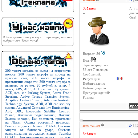
xom-boi
|
| #
Забанен
А у н
--
диагн
Ого!
____
В базе данных отсутствуют переходы, или нет
выбранного Вами типа!
Возраст: 56
Пол:
Зарегистрирован:
56 лет 7 месяцев
200 тысяч штрафа за выезд на встречную
полосу
,
200 тысяч штрафа за проезд на
Сообщений:
красный свет
,
200 тысяч штрафа за
Репутация:
превышение скорости
,
200 тысяч штрафа за
Поблагодарил:
пьянство за рулем
,
28 рублей за литр
,
4
Поблагодарили:
июня
,
ABS
,
ACC
,
ACC car security system
,
ACE
,
Acoustic Parking System
,
Active Front
Предупреждений:
Steering
,
Active Torque Transfer System
,
Родина:
Adaptive Cruise Control
,
Adaptive Restraint
Technology System
,
ADR
,
ADR car security
system
,
Advanced Compatibility Engineering
,
ASF
,
DBC
,
Electronic Stability Control
,
Nissan
,
Активные подголовники
,
Датчик
,
Замена колодок
,
Как поставить проставки
на Nissan
,
Оценка состояний подвески
,
aster-vanino
|
| #
Ремонт подвески Nissan TEANA
,
Система
защиты от бокового удара
,
Система
разпознования дорожных знаков
,
Тарифы
Забанен
А сам
ОСАГО
,
Электрогидравлическая тормозная