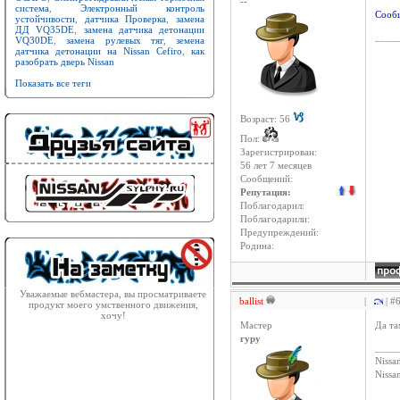
--
система
,
Электронный контроль
Сообщ
устойчивости
,
датчика Проверка
,
замена
ДД VQ35DE
,
замена датчика детонации
____
VQ30DE
,
замена рулевых тяг
,
земена
датчика детонации на Nissan Cefiro
,
как
разобрать дверь Nissan
Показать все теги
Возраст: 56
Пол:
Зарегистрирован:
56 лет 7 месяцев
Сообщений:
Репутация:
Поблагодарил:
Поблагодарили:
Предупреждений:
Родина:
Уважаемые вебмастера, вы просматриваете
ballist
|
| #
продукт моего умственного движения,
хочу!
Мастер
Да та
гуру
____
Nissan
Niss