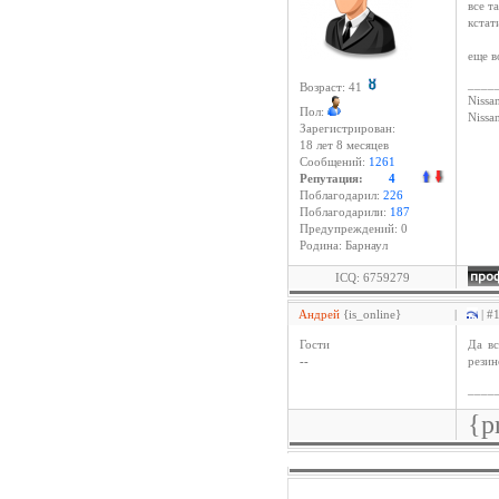
все т
кстат
еще в
____
Возраст: 41
Nissan
Пол:
Niss
Зарегистрирован:
18 лет 8 месяцев
Сообщений:
1261
Репутация:
4
Поблагодарил:
226
Поблагодарили:
187
Предупреждений: 0
Родина: Барнаул
ICQ: 6759279
Андрей
{is_online}
|
| #
Гости
Да вс
--
резин
____
{p