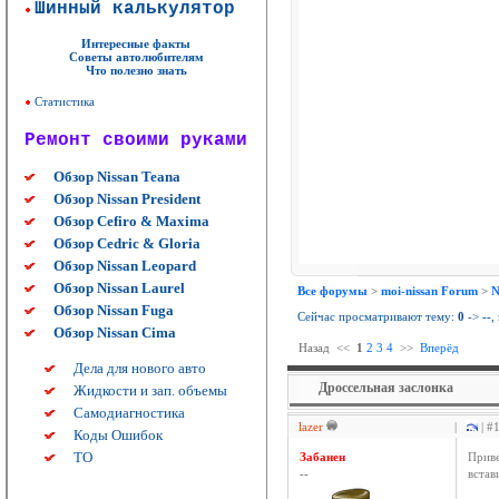
Шинный калькулятор
Интересные факты
Советы автолюбителям
Что полезно знать
Статистика
Ремонт своими руками
Обзор Nissan Teana
Обзор Nissan President
Обзор Cefiro & Maxima
Обзор Cedric & Gloria
Обзор Nissan Leopard
Обзор Nissan Laurel
Все форумы
>
moi-nissan Forum
>
N
Обзор Nissan Fuga
Сейчас просматривают тему:
0
->
--
,
Обзор Nissan Cima
Назад
<<
1
2
3
4
>>
Вперёд
Дела для нового авто
Дроссельная заслонка
Жидкости и зап. объемы
Самодиагностика
lazer
|
| #
Коды Ошибок
ТО
Забанен
Приве
--
встав