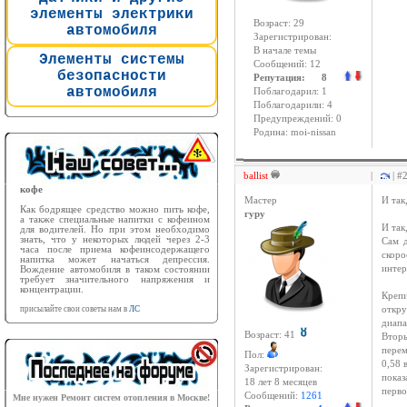
элементы электрики
Возраст: 29
автомобиля
Зарегистрирован:
В начале темы
Элементы системы
Сообщений: 12
безопасности
Репутация: 8
автомобиля
Поблагодарил: 1
Поблагодарили: 4
Предупреждений: 0
Родина: moi-nissan
ballist
|
| #
кофе
Мастер
И так
Как бодрящее средство можно пить кофе,
гуру
а также специальные напитки с кофеином
И так
для водителей. Но при этом необходимо
знать, что у некоторых людей через 2-3
Сам д
часа после приема кофеинсодержащего
скоро
напитка может начаться депрессия.
интер
Вождение автомобиля в таком состоянии
требует значительного напряжения и
концентрации.
Крепи
присылайте свои советы нам в
ЛС
откру
диапа
Возраст: 41
Вторы
перем
Пол:
0,58 
Зарегистрирован:
показ
18 лет 8 месяцев
перво
Сообщений:
1261
Мне нужен Ремонт систем отопления в Москве!