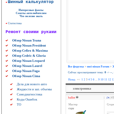
Шинный калькулятор
Интересные факты
Советы автолюбителям
Что полезно знать
Статистика
Ремонт своими руками
Обзор Nissan Teana
Обзор Nissan President
Обзор Cefiro & Maxima
Обзор Cedric & Gloria
Обзор Nissan Leopard
Обзор Nissan Laurel
Все форумы
>
moi-nissan Forum
>
Э
Обзор Nissan Fuga
Сейчас просматривают тему:
0
->
--
,
Обзор Nissan Cima
Назад
<<
1
2
3
4
5
6
...
9
10
11
12
1
Дела для нового авто
эликтроника
Жидкости и зап. объемы
Самодиагностика
ballist
|
| #
Коды Ошибок
ТО
Мастер
Сгоре
гуру
____