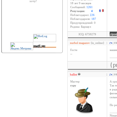
хочу!
18 лет 9 месяцев
Сообщений:
1261
Репутация:
4
Поблагодарил:
226
Поблагодарили:
187
Предупреждений: 0
Родина: Барнаул
ICQ: 6759279
nurbol magazov
{is_online}
|
| #
Гости
машин
--
____
{p
ballist
|
| #
Мастер
А уро
гуру
Так т
в рад
фигню
сильн
По ре
____
Nissan