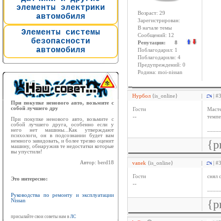
элементы электрики
Возраст: 29
автомобиля
Зарегистрирован:
В начале темы
Элементы системы
Сообщений: 12
безопасности
Репутация: 8
автомобиля
Поблагодарил: 1
Поблагодарили: 4
Предупреждений: 0
Родина: moi-nissan
Нурбол
{is_online}
|
| #
При покупке ненового авто, возьмите с
собой лучшего дру
Гости
Масте
--
темпе
При покупке ненового авто, возьмите с
собой лучшего друга, особенно если у
____
него нет машины...Как утверждают
психологи, он в подсознании будет вам
немного завидовать, и более трезво оценит
{p
машину, обнаружив те недостатки которые
вы упустили!
Автор: berd18
vanek
{is_online}
|
| #
Гости
снял 
Это интересно:
--
____
Руководства по ремонту и эксплуатации
Nissan
{p
присылайте свои советы нам в
ЛС