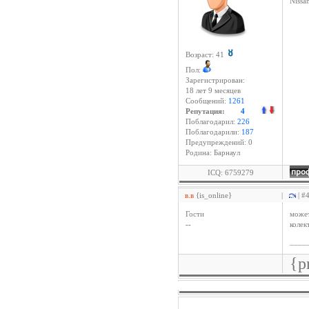
Niss
Возраст: 41
Пол:
Зарегистрирован:
18 лет 9 месяцев
Сообщений:
1261
Репутация:
4
Поблагодарил:
226
Поблагодарили:
187
Предупреждений: 0
Родина: Барнаул
ICQ: 6759279
в.в
{is_online}
|
| #
Гости
может
--
колек
____
{p