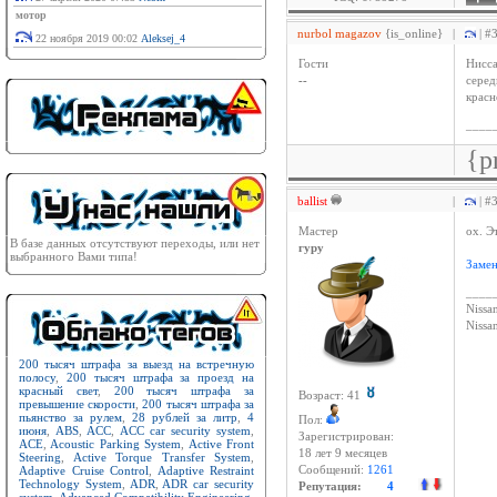
мотор
nurbol magazov
{is_online}
|
| #
22 ноября 2019 00:02
Aleksej_4
Гости
Нисса
--
сере
красн
____
{p
ballist
|
| #
Мастер
ох. Э
В базе данных отсутствуют переходы, или нет
гуру
выбранного Вами типа!
Замен
____
Nissan
Niss
200 тысяч штрафа за выезд на встречную
полосу
,
200 тысяч штрафа за проезд на
красный свет
,
200 тысяч штрафа за
Возраст: 41
превышение скорости
,
200 тысяч штрафа за
пьянство за рулем
,
28 рублей за литр
,
4
Пол:
июня
,
ABS
,
ACC
,
ACC car security system
,
Зарегистрирован:
ACE
,
Acoustic Parking System
,
Active Front
18 лет 9 месяцев
Steering
,
Active Torque Transfer System
,
Adaptive Cruise Control
,
Adaptive Restraint
Сообщений:
1261
Technology System
,
ADR
,
ADR car security
Репутация:
4