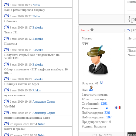
--
норма
3 мая 2020 18:23
Nebin
____
Как я ремонтировал ходовку
3 мая 2020 18:22
Nebin
{p
Обшивка
3 мая 2020 18:17
Babenko
ballist
|
| #
Teana J31
Мастер
Ну он
3 мая 2020 18:12
Babenko
гуру
Подвеска
____
3 мая 2020 18:11
Babenko
Nissan
Получить старый код "поделиться" на
Niss
YOUTUBE
3 мая 2020 18:10
Babenko
Обзор и мнение о - FIT надфили в наборе. 10
шт. ...
3 мая 2020 18:09
Babenko
Возраст: 41
Полиция взяток не берет
Пол:
2 мая 2020 19:59
Rikkis
Зарегистрирован:
нужна помошь
18 лет 9 месяцев
2 мая 2020 19:16
Александр Сорин
Сообщений:
1261
Vk45dd
Репутация:
4
2 мая 2020 19:14
Александр Сорин
Поблагодарил:
226
Поблагодарили:
187
рециркуляция выхлопных газов
Предупреждений: 0
27 апреля 2020 07:54
Nebin
Родина: Барнаул
ключ и брелок
ICQ: 6759279
27 апреля 2020 07:53
Nebin