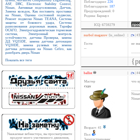
system
,
Advanced Compatibility Engineering
,
Поблагодарил:
226
ASF
,
DBC
,
Electronic Stability Control
,
Поблагодарили:
187
Nissan
,
Активные подголовники
,
Датчик
,
Замена колодок
,
Как поставить проставки
Предупреждений: 0
на Nissan
,
Оценка состояний подвески
,
Родина: Барнаул
Ремонт подвески Nissan TEANA
,
Система
защиты от бокового удара
,
Система
ICQ: 6759279
разпознования дорожных знаков
,
Тарифы
ОСАГО
,
Электрогидравлическая тормозная
система
,
Электронный контроль
nurbol magazov
{is_online}
|
| #
устойчивости
,
датчика Проверка
,
замена
ДД VQ35DE
,
замена датчика детонации
Гости
не зн
VQ30DE
,
замена рулевых тяг
,
земена
--
датчика детонации на Nissan Cefiro
,
как
____
разобрать дверь Nissan
{p
Показать все теги
ballist
|
| #
Мастер
что к
гуру
____
Nissan
Niss
Возраст: 41
Уважаемые вебмастера, вы просматриваете
Пол:
продукт моего умственного движения,
Зарегистрирован: