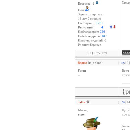
Niss
Возраст: 41
Пол:
Зарегистрирован:
18 лет 9 месяцев
Сообщений:
1261
Репутация:
4
Поблагодарил:
226
Поблагодарили:
187
Предупреждений: 0
Родина: Барнаул
ICQ: 6759279
Вадим
{is_online}
|
| #
Гости
Всем 
--
приче
____
{p
ballist
|
| #
Мастер
Ну фо
гуру
про д
____
Nissan