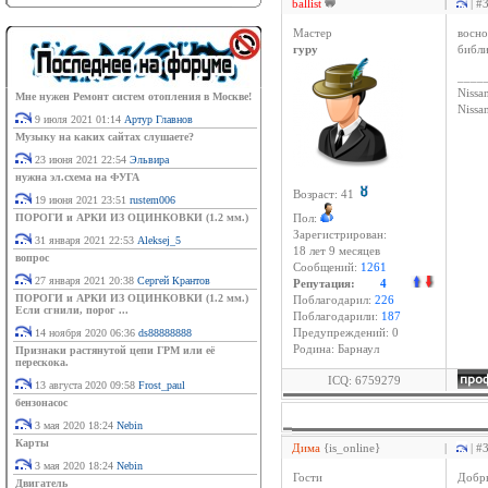
ballist
|
| #
Мастер
восно
гуру
библи
____
Nissan
Мне нужен Ремонт систем отопления в Москве!
Niss
9 июля 2021 01:14
Артур Главнов
Музыку на каких сайтах слушаете?
23 июня 2021 22:54
Эльвира
нужна эл.схема на ФУГА
Возраст: 41
19 июня 2021 23:51
rustem006
ПОРОГИ и АРКИ ИЗ ОЦИНКОВКИ (1.2 мм.)
Пол:
Зарегистрирован:
31 января 2021 22:53
Aleksej_5
18 лет 9 месяцев
вопрос
Сообщений:
1261
27 января 2021 20:38
Сергей Крантов
Репутация:
4
ПОРОГИ и АРКИ ИЗ ОЦИНКОВКИ (1.2 мм.)
Поблагодарил:
226
Если сгнили, порог ...
Поблагодарили:
187
14 ноября 2020 06:36
ds88888888
Предупреждений: 0
Родина: Барнаул
Признаки растянутой цепи ГРМ или её
перескока.
ICQ: 6759279
13 августа 2020 09:58
Frost_paul
бензонасос
3 мая 2020 18:24
Nebin
Карты
Дима
{is_online}
|
| #
3 мая 2020 18:24
Nebin
Гости
Добр
Двигатель