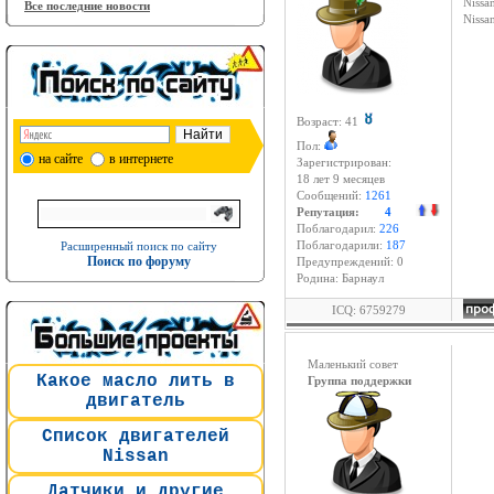
Nissan
Все последние новости
Niss
Возраст: 41
Пол:
на сайте
в интернете
Зарегистрирован:
18 лет 9 месяцев
Сообщений:
1261
Репутация:
4
Поблагодарил:
226
Расширенный поиск по сайту
Поблагодарили:
187
Поиск по форуму
Предупреждений: 0
Родина: Барнаул
ICQ: 6759279
Маленький совет
Какое масло лить в
Группа поддержки
двигатель
Список двигателей
Nissan
Датчики и другие