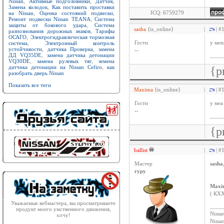
Nissan
,
Активные подголовники
,
Датчик
,
Замена колодок
,
Как поставить проставки
ICQ: 6759279
на Nissan
,
Оценка состояний подвески
,
Ремонт подвески Nissan TEANA
,
Система
защиты от бокового удара
,
Система
sasha
{is_online}
|
| #
разпознования дорожных знаков
,
Тарифы
ОСАГО
,
Электрогидравлическая тормозная
система
,
Электронный контроль
Гости
у мен
устойчивости
,
датчика Проверка
,
замена
--
ДД VQ35DE
,
замена датчика детонации
____
VQ30DE
,
замена рулевых тяг
,
земена
датчика детонации на Nissan Cefiro
,
как
{p
разобрать дверь Nissan
Показать все теги
Maxima
{is_online}
|
| #
Гости
у меа
--
____
{p
ballist
|
| #
Мастер
sasha
гуру
Maxi
( КХХ
Уважаемые вебмастера, вы просматриваете
____
продукт моего умственного движения,
Nissan
хочу!
Niss