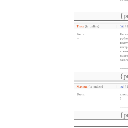
____
{p
Тима
{is_online}
|
| #
Гости
Не не
--
рубле
видят
настр
а эле
пошле
таког
____
{p
Maxima
{is_online}
|
| #
Гости
хлопо
--
?
____
{p