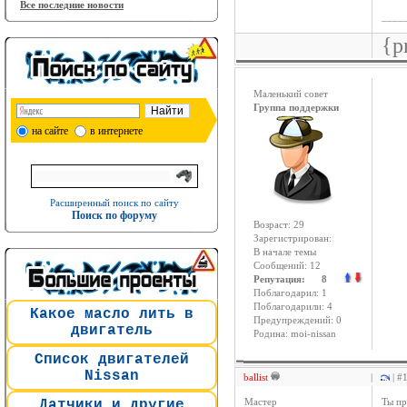
Все последние новости
____
{p
Маленький совет
Группа поддержки
на сайте
в интернете
Расширенный поиск по сайту
Поиск по форуму
Возраст: 29
Зарегистрирован:
В начале темы
Сообщений: 12
Репутация: 8
Поблагодарил: 1
Поблагодарили: 4
Какое масло лить в
Предупреждений: 0
двигатель
Родина: moi-nissan
Список двигателей
Nissan
ballist
|
| #
Датчики и другие
Мастер
Ты пр