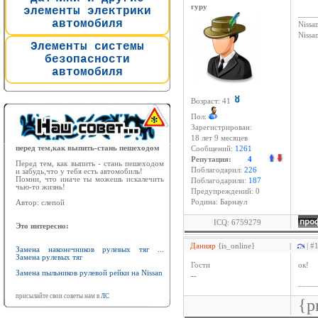
гуру
элементы электрики
____
автомобиля
Nissan
Niss
Элементы системы
безопасности
автомобиля
Возраст: 41
Пол:
Зарегистрирован:
18 лет 9 месяцев
перед тем,как выпить-стань пешеходом
Сообщений:
1261
Репутация:
4
Перед тем, как выпить - стань пешеходом
Поблагодарил:
226
и забудь,что у тебя есть автомобиль!
Помни, что иначе ты можешь искалечить
Поблагодарили:
187
чью-то жизнь!
Предупреждений: 0
Родина: Барнаул
Автор: слепой
ICQ: 6759279
Это интересно:
Данияр
{is_online}
|
| #
Замена наконечников рулевых тяг ...
Замена рулевых тяг
Гости
ок!
Замена пыльников рулевой рейки на Nissan
--
____
присылайте свои советы нам в
ЛС
{p