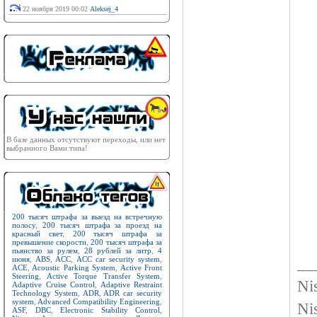
22 ноября 2019 00:02
Aleksej_4
В базе данных отсутствуют переходы, или нет
выбранного Вами типа!
200 тысяч штрафа за выезд на встречную
полосу
,
200 тысяч штрафа за проезд на
красный свет
,
200 тысяч штрафа за
превышение скорости
,
200 тысяч штрафа за
пьянство за рулем
,
28 рублей за литр
,
4
__
июня
,
ABS
,
ACC
,
ACC car security system
,
ACE
,
Acoustic Parking System
,
Active Front
Steering
,
Active Torque Transfer System
,
Ni
Adaptive Cruise Control
,
Adaptive Restraint
Technology System
,
ADR
,
ADR car security
system
,
Advanced Compatibility Engineering
,
Ni
ASF
,
DBC
,
Electronic Stability Control
,