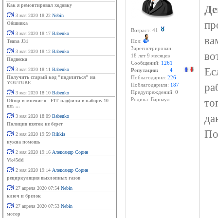
Как я ремонтировал ходовку
Де
3 мая 2020 18:22
Nebin
пр
Обшивка
Возраст: 41
3 мая 2020 18:17
Babenko
ва
Teana J31
Пол:
Зарегистрирован:
3 мая 2020 18:12
Babenko
во
18 лет 9 месяцев
Подвеска
Сообщений:
1261
Ес
3 мая 2020 18:11
Babenko
Репутация:
4
Получить старый код "поделиться" на
Поблагодарил:
226
YOUTUBE
ра
Поблагодарили:
187
Предупреждений: 0
3 мая 2020 18:10
Babenko
то
Родина: Барнаул
Обзор и мнение о - FIT надфили в наборе. 10
шт. ...
да
3 мая 2020 18:09
Babenko
Полиция взяток не берет
По
2 мая 2020 19:59
Rikkis
нужна помошь
2 мая 2020 19:16
Александр Сорин
Vk45dd
2 мая 2020 19:14
Александр Сорин
рециркуляция выхлопных газов
27 апреля 2020 07:54
Nebin
ключ и брелок
27 апреля 2020 07:53
Nebin
мотор