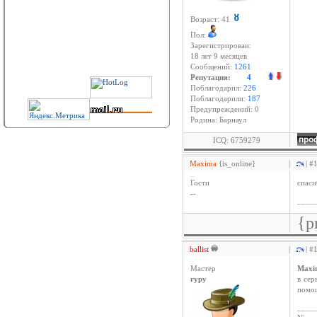
Возраст: 41
Пол:
Зарегистрирован:
18 лет 9 месяцев
Сообщений:
1261
Репутация:
4
Поблагодарил:
226
Поблагодарили:
187
Предупреждений: 0
Родина: Барнаул
ICQ: 6759279
Maxima
{is_online}
|
| #
Гости
спаси
--
____
{p
ballist
|
| #
Мастер
Maxi
гуру
в сер
помощ
____