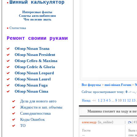
Шинный калькулятор
Интересные факты
Советы автолюбителям
Что полезно знать
Статистика
Ремонт своими руками
Обзор Nissan Teana
Обзор Nissan President
Обзор Cefiro & Maxima
Обзор Cedric & Gloria
Обзор Nissan Leopard
Обзор Nissan Laurel
Обзор Nissan Fuga
Все форумы
>
moi-nissan Forum
>
N
Обзор Nissan Cima
Сейчас просматривают тему:
0
->
--
,
Назад
<<
1
2
3
4
5
...
9
10
11
12
13
.
Дела для нового авто
Жидкости и зап. объемы
Машина глохнет на ходу и по
Самодиагностика
Коды Ошибок
александр
{is_online}
|
| #
ТО
Гости
Была 
--
она з