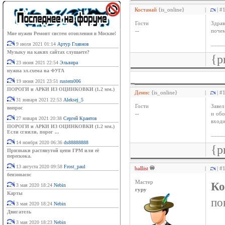
Костанай
{is_online}
|
| #
Гости
Здрав
--
почем
Мне нужен Ремонт систем отопления в Москве!
____
9 июля 2021 01:14
Артур Главнов
Музыку на каких сайтах слушаете?
{p
23 июня 2021 22:54
Эльвира
нужна эл.схема на ФУГА
19 июня 2021 23:51
rustem006
ПОРОГИ и АРКИ ИЗ ОЦИНКОВКИ (1.2 мм.)
Денис
{is_online}
|
| #
31 января 2021 22:53
Aleksej_5
Гости
Завел
вопрос
--
и обо
27 января 2021 20:38
Сергей Крантов
входи
ПОРОГИ и АРКИ ИЗ ОЦИНКОВКИ (1.2 мм.)
Если сгнили, порог ...
____
14 ноября 2020 06:36
ds88888888
{p
Признаки растянутой цепи ГРМ или её
перескока.
13 августа 2020 09:58
Frost_paul
ballist
|
| #
бензонасос
Мастер
Ко
3 мая 2020 18:24
Nebin
гуру
Карты
по
3 мая 2020 18:24
Nebin
Двигатель
3 мая 2020 18:23
Nebin