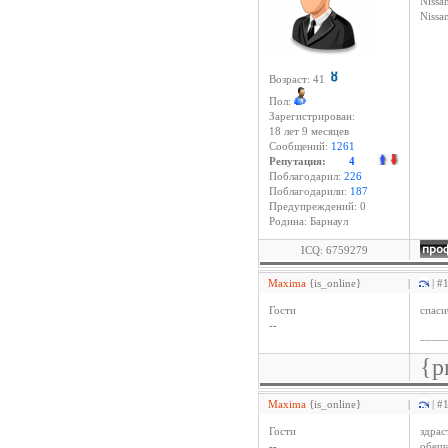
Nissan
Niss
Возраст: 41
Пол:
Зарегистрирован:
18 лет 9 месяцев
Сообщений:
1261
Репутация:
4
Поблагодарил:
226
Поблагодарили:
187
Предупреждений: 0
Родина: Барнаул
ICQ: 6759279
Maxima
{is_online}
|
| #
Гости
спаси
--
____
{p
Maxima
{is_online}
|
| #
Гости
здрас
--
обеща