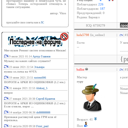
Репутация:
4
протаранил машину и пешеходов чуть не
сбивал. Теперь осторожней отношусь к
Поблагодарил:
226
таким ситуациям.
Поблагодарили:
187
Предупреждений: 0
автор: Vitos
Родина: Барнаул
присылайте свои советы нам в
ЛС
ICQ: 6759279
luda5798
{is_online}
|
| #
Гости
У мен
--
____
Мне нужен Ремонт систем отопления в Москве!
9 июля 2021 01:14
Артур Главнов
{p
Музыку на каких сайтах слушаете?
23 июня 2021 22:54
Эльвира
ballist
|
| #
нужна эл.схема на ФУГА
Мастер
а раз
19 июня 2021 23:51
rustem006
гуру
ПОРОГИ и АРКИ ИЗ ОЦИНКОВКИ (1.2 мм.)
____
31 января 2021 22:53
Aleksej_5
Nissan
вопрос
Niss
27 января 2021 20:38
Сергей Крантов
ПОРОГИ и АРКИ ИЗ ОЦИНКОВКИ (1.2 мм.)
Если сгнили, порог ...
14 ноября 2020 06:36
ds88888888
Признаки растянутой цепи ГРМ или её
Возраст: 41
перескока.
Пол:
13 августа 2020 09:58
Frost_paul