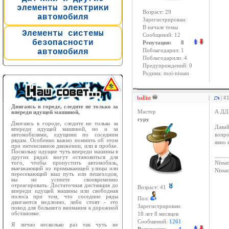
элементы электрики
Возраст: 29
автомобиля
Зарегистрирован:
В начале темы
Элементы системы
Сообщений: 12
безопасности
Репутация: 8
автомобиля
Поблагодарил: 1
Поблагодарили: 4
Предупреждений: 0
Родина: moi-nissan
ballist
|
| #
Двигаясь в городе, следите не только за
Мастер
А ДД 
впереди идущей машиной,
гуру
Двигаясь в городе, следите не только за
Давай
впереди идущей машиной, но и за
автомобилями, едущими по соседним
вопро
рядам. Особенно важно помнить об этом
явно 
при интенсивном движении, или в пробке.
Поскольку идущие чуть впереди машины в
____
других рядах могут остановиться для
того, чтобы пропустить автомобиль,
Nissan
выезжающий из примыкающей улицы или
Niss
пересекающий ваш путь или пешеходов,
вы не успеете своевременно
отреагировать. Достаточная дистанция до
Возраст: 41
впереди идущей машины или свободная
полоса при том, что соседние ряды
Пол:
двигаются медленно, либо стоят - это
Зарегистрирован:
повод для большего внимания к дорожной
обстановке.
18 лет 8 месяцев
Сообщений:
1261
Я лично несколько раз так чуть не