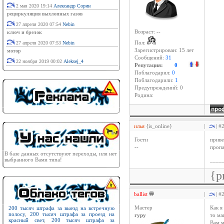
2 мая 2020 19:14
Александр Сорин
рециркуляция выхлопных газов
27 апреля 2020 07:54
Nebin
Возраст: --
ключ и брелок
27 апреля 2020 07:53
Nebin
Пол:
Зарегистрирован:
15 лет
мотор
Сообщений:
31
22 ноября 2019 00:02
Aleksej_4
Репутация:
0
Поблагодарил:
0
Поблагодарили:
1
Предупреждений: 0
Родина:
илья
{is_online}
|
| #
Гости
приве
--
пропа
В базе данных отсутствуют переходы, или нет
выбранного Вами типа!
____
{p
ballist
|
| #
200 тысяч штрафа за выезд на встречную
Мастер
Как я
полосу
,
200 тысяч штрафа за проезд на
гуру
то ма
красный свет
,
200 тысяч штрафа за
Вам м