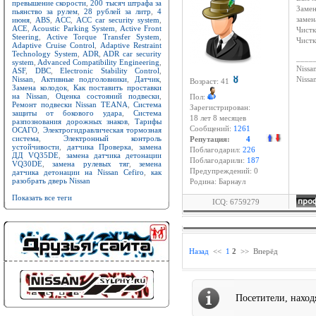
превышение скорости
,
200 тысяч штрафа за
Замен
пьянство за рулем
,
28 рублей за литр
,
4
июня
,
ABS
,
ACC
,
ACC car security system
,
замен
ACE
,
Acoustic Parking System
,
Active Front
Чистк
Steering
,
Active Torque Transfer System
,
Чистк
Adaptive Cruise Control
,
Adaptive Restraint
Technology System
,
ADR
,
ADR car security
____
system
,
Advanced Compatibility Engineering
,
Nissan
ASF
,
DBC
,
Electronic Stability Control
,
Nissan
,
Активные подголовники
,
Датчик
,
Niss
Возраст: 41
Замена колодок
,
Как поставить проставки
на Nissan
,
Оценка состояний подвески
,
Пол:
Ремонт подвески Nissan TEANA
,
Система
Зарегистрирован:
защиты от бокового удара
,
Система
18 лет 8 месяцев
разпознования дорожных знаков
,
Тарифы
Сообщений:
1261
ОСАГО
,
Электрогидравлическая тормозная
система
,
Электронный контроль
Репутация:
4
устойчивости
,
датчика Проверка
,
замена
Поблагодарил:
226
ДД VQ35DE
,
замена датчика детонации
Поблагодарили:
187
VQ30DE
,
замена рулевых тяг
,
земена
Предупреждений: 0
датчика детонации на Nissan Cefiro
,
как
разобрать дверь Nissan
Родина: Барнаул
Показать все теги
ICQ: 6759279
Назад
<<
1
2
>>
Вперёд
Посетители, нахо