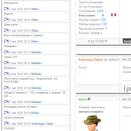
Зарегистрирован:
бензонасос
18 лет 8 месяцев
3 мая 2020 18:24
Nebin
Сообщений:
1261
Карты
Репутация:
4
3 мая 2020 18:24
Nebin
Поблагодарил:
226
Поблагодарили:
187
Двигатель
Предупреждений: 0
3 мая 2020 18:23
Nebin
Родина: Барнаул
Как я ремонтировал ходовку
ICQ: 6759279
3 мая 2020 18:22
Nebin
Обшивка
3 мая 2020 18:17
Babenko
Teana J31
Александр Царев
{is_online}
|
| #
3 мая 2020 18:12
Babenko
Гости
Нисса
Подвеска
--
норме
3 мая 2020 18:11
Babenko
Получить старый код "поделиться" на
____
YOUTUBE
{p
3 мая 2020 18:10
Babenko
Обзор и мнение о - FIT надфили в наборе. 10
шт. ...
minus
|
| #
3 мая 2020 18:09
Babenko
Полиция взяток не берет
Главные инженеры
Предо
интересующийся
2 мая 2020 19:59
Rikkis
____
нужна помошь
2 мая 2020 19:16
Александр Сорин
Vk45dd