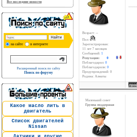
Все последние новости
____
Возраст: --
Пол:
на сайте
в интернете
Зарегистрирован:
11 лет 7 месяцев
Сообщений:
1
Репутация:
0
Поблагодарил:
0
Поблагодарили:
0
Расширенный поиск по сайту
Предупреждений: 0
Поиск по форуму
Родина: Алматы
Маленький совет
Какое масло лить в
Группа поддержки
двигатель
Список двигателей
Nissan
Датчики и другие