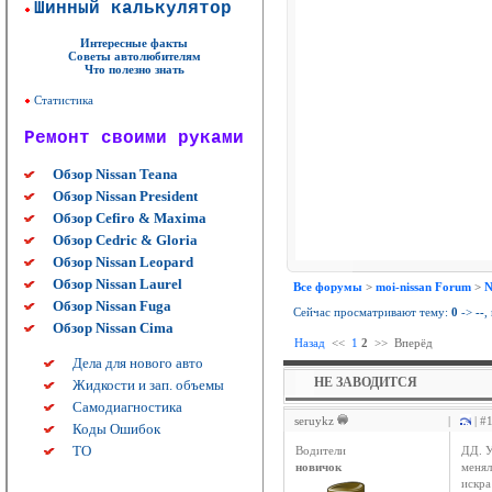
Шинный калькулятор
Интересные факты
Советы автолюбителям
Что полезно знать
Статистика
Ремонт своими руками
Обзор Nissan Teana
Обзор Nissan President
Обзор Cefiro & Maxima
Обзор Cedric & Gloria
Обзор Nissan Leopard
Обзор Nissan Laurel
Все форумы
>
moi-nissan Forum
>
N
Обзор Nissan Fuga
Сейчас просматривают тему:
0
->
--
,
Обзор Nissan Cima
Назад
<<
1
2
>>
Вперёд
Дела для нового авто
НЕ ЗАВОДИТСЯ
Жидкости и зап. объемы
Самодиагностика
seruykz
|
| #
Коды Ошибок
ТО
Водители
ДД. У
новичок
менял
искра