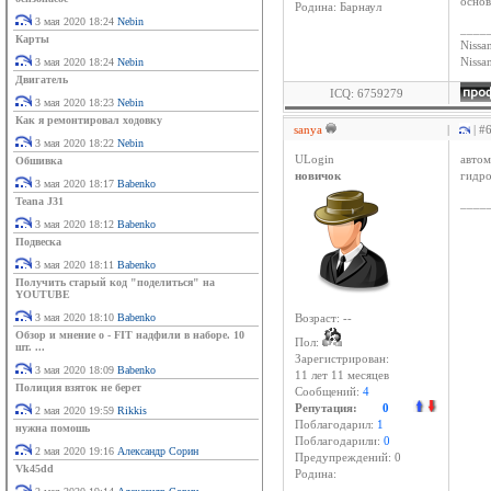
основ
Родина: Барнаул
3 мая 2020 18:24
Nebin
____
Карты
Nissan
3 мая 2020 18:24
Nebin
Niss
Двигатель
ICQ: 6759279
3 мая 2020 18:23
Nebin
Как я ремонтировал ходовку
sanya
|
| #
3 мая 2020 18:22
Nebin
ULogin
авто
Обшивка
новичок
гидро
3 мая 2020 18:17
Babenko
Teana J31
____
3 мая 2020 18:12
Babenko
Подвеска
3 мая 2020 18:11
Babenko
Получить старый код "поделиться" на
YOUTUBE
3 мая 2020 18:10
Babenko
Возраст: --
Обзор и мнение о - FIT надфили в наборе. 10
Пол:
шт. ...
Зарегистрирован:
3 мая 2020 18:09
Babenko
11 лет 11 месяцев
Полиция взяток не берет
Сообщений:
4
Репутация:
0
2 мая 2020 19:59
Rikkis
Поблагодарил:
1
нужна помошь
Поблагодарили:
0
2 мая 2020 19:16
Александр Сорин
Предупреждений: 0
Vk45dd
Родина: