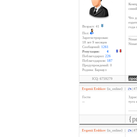
Компр
синий
Что д
ездит
Возраст: 41
года 
Пол:
____
Зарегистрирован:
Nissan
18 лет 9 месяцев
Niss
Сообщений:
1261
Репутация:
4
Поблагодарил:
226
Поблагодарили:
187
Предупреждений: 0
Родина: Барнаул
ICQ: 6759279
Evgenii Ershkov
{is_online}
|
| #
Гости
Здрас
--
туго 
____
{p
Evgenii Ershkov
{is_online}
|
| #