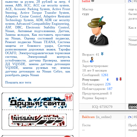
ballist
|
| #
пьянство за рулем
,
28 рублей за литр
,
4
июня
,
ABS
,
ACC
,
ACC car security system
,
ACE
,
Acoustic Parking System
,
Active Front
Мастер
еще о
Steering
,
Active Torque Transfer System
,
гуру
бы ва
Adaptive Cruise Control
,
Adaptive Restraint
долго
Technology System
,
ADR
,
ADR car security
system
,
Advanced Compatibility Engineering
,
ASF
,
DBC
,
Electronic Stability Control
,
Как я
Nissan
,
Активные подголовники
,
Датчик
,
Замена колодок
,
Как поставить проставки
____
на Nissan
,
Оценка состояний подвески
,
Nissan
Ремонт подвески Nissan TEANA
,
Система
Niss
защиты от бокового удара
,
Система
разпознования дорожных знаков
,
Тарифы
ОСАГО
,
Электрогидравлическая тормозная
Возраст: 41
система
,
Электронный контроль
устойчивости
,
датчика Проверка
,
замена
Пол:
ДД VQ35DE
,
замена датчика детонации
Зарегистрирован:
VQ30DE
,
замена рулевых тяг
,
земена
18 лет 9 месяцев
датчика детонации на Nissan Cefiro
,
как
разобрать дверь Nissan
Сообщений:
1261
Репутация:
4
Показать все теги
Поблагодарил:
226
Поблагодарили:
187
Предупреждений: 0
Родина: Барнаул
ICQ: 6759279
Bakhram
{is_online}
|
| #
Гости
Пробл
--
подме