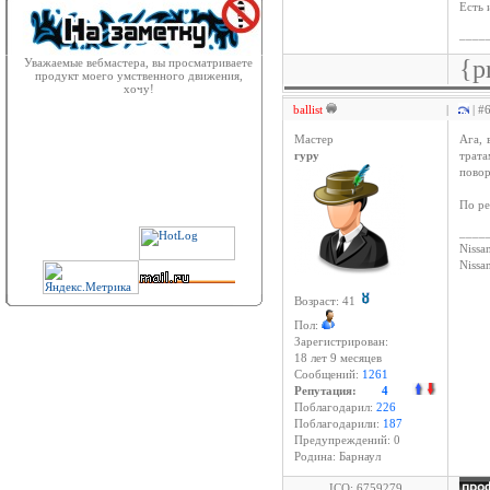
Есть 
____
{p
Уважаемые вебмастера, вы просматриваете
продукт моего умственного движения,
хочу!
ballist
|
| #
Мастер
Ага, 
гуру
трата
повор
По ре
____
Nissan
Niss
Возраст: 41
Пол:
Зарегистрирован:
18 лет 9 месяцев
Сообщений:
1261
Репутация:
4
Поблагодарил:
226
Поблагодарили:
187
Предупреждений: 0
Родина: Барнаул
ICQ: 6759279