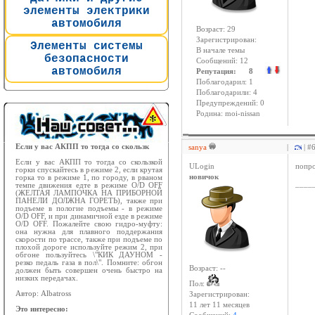
элементы электрики
автомобиля
Возраст: 29
Зарегистрирован:
Элементы системы
В начале темы
безопасности
Сообщений: 12
автомобиля
Репутация: 8
Поблагодарил: 1
Поблагодарили: 4
Предупреждений: 0
Родина: moi-nissan
Если у вас АКПП то тогда со скользк
sanya
|
| #
Если у вас АКПП то тогда со скользкой
ULogin
попро
горки спускайтесь в режиме 2, если крутая
новичок
горка то в режиме 1, по городу, в рваном
____
темпе движения едте в режиме O/D OFF
(ЖЕЛТАЯ ЛАМПОЧКА НА ПРИБОРНОЙ
ПАНЕЛИ ДОЛЖНА ГОРЕТЬ), также при
подъеме в пологие подъемы - в режиме
O/D OFF, и при динамичной езде в режиме
O/D OFF. Пожалейте свою гидро-муфту:
она нужна для плавного поддержания
скорости по трассе, также при подъеме по
плохой дороге используйте режим 2, при
обгоне пользуйтесь \"КИК ДАУНОМ -
резко педаль газа в пол\". Помните: обгон
Возраст: --
должен быть совершен очень быстро на
низких передачах.
Пол:
Автор: Albatross
Зарегистрирован:
11 лет 11 месяцев
Это интересно: