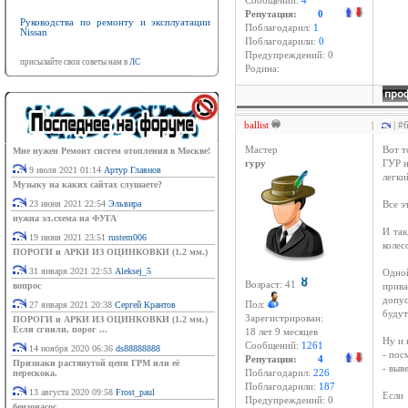
Сообщений:
4
Репутация:
0
Руководства по ремонту и эксплуатации
Поблагодарил:
1
Nissan
Поблагодарили:
0
Предупреждений: 0
присылайте свои советы нам в
ЛС
Родина:
ballist
|
| #
Мастер
Вот т
Мне нужен Ремонт систем отопления в Москве!
гуру
ГУР н
9 июля 2021 01:14
Артур Главнов
легки
Музыку на каких сайтах слушаете?
23 июня 2021 22:54
Эльвира
Все э
нужна эл.схема на ФУГА
И так
19 июня 2021 23:51
rustem006
колес
ПОРОГИ и АРКИ ИЗ ОЦИНКОВКИ (1.2 мм.)
31 января 2021 22:53
Aleksej_5
Одной
Возраст: 41
вопрос
прива
допус
27 января 2021 20:38
Сергей Крантов
Пол:
будут
Зарегистрирован:
ПОРОГИ и АРКИ ИЗ ОЦИНКОВКИ (1.2 мм.)
Если сгнили, порог ...
18 лет 9 месяцев
Ну и 
Сообщений:
1261
14 ноября 2020 06:36
ds88888888
- пос
Репутация:
4
Признаки растянутой цепи ГРМ или её
- выв
перескока.
Поблагодарил:
226
Поблагодарили:
187
13 августа 2020 09:58
Frost_paul
Если 
Предупреждений: 0
бензонасос