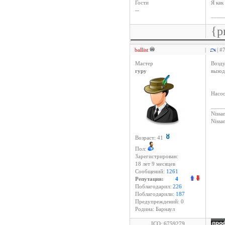
Гости
Я как
--
____
{p
ballist
|
| #
Мастер
Возду
гуру
вызод
Насос
____
Nissan
Niss
Возраст: 41
Пол:
Зарегистрирован:
18 лет 9 месяцев
Сообщений:
1261
Репутация:
4
Поблагодарил:
226
Поблагодарили:
187
Предупреждений: 0
Родина: Барнаул
ICQ: 6759279