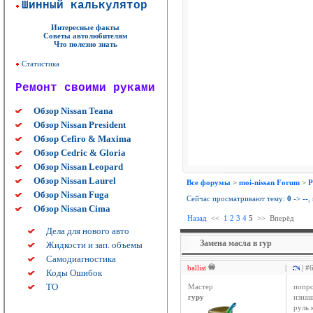
Шинный калькулятор
Интересные факты
Советы автолюбителям
Что полезно знать
Статистика
Ремонт своими руками
Обзор Nissan Teana
Обзор Nissan President
Обзор Cefiro & Maxima
Обзор Cedric & Gloria
Обзор Nissan Leopard
Обзор Nissan Laurel
Все форумы
>
moi-nissan Forum
>
Р
Обзор Nissan Fuga
Сейчас просматривают тему:
0
->
--
,
Обзор Nissan Cima
Назад
<<
1
2
3
4
5
>>
Вперёд
Дела для нового авто
Замена масла в гур
Жидкости и зап. объемы
Самодиагностика
ballist
|
| #
Коды Ошибок
ТО
Мастер
попро
гуру
изнаш
руль 