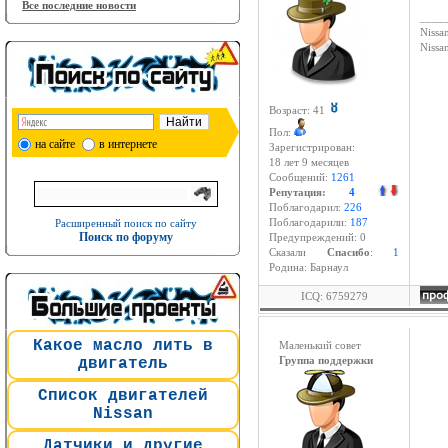
Все последние новости
____
Nissan
Niss
Возраст: 41
Пол:
на сайте
в интернете
Зарегистрирован:
18 лет 9 месяцев
Сообщений:
1261
Репутация:
4
Поблагодарил:
226
Расширенный поиск по сайту
Поблагодарили:
187
Поиск по форуму
Предупреждений: 0
Cказали
Спасибо
:
1
Родина: Барнаул
ICQ: 6759279
Какое масло лить в
Маленький совет
двигатель
Группа поддержки
Список двигателей
Nissan
Датчики и другие