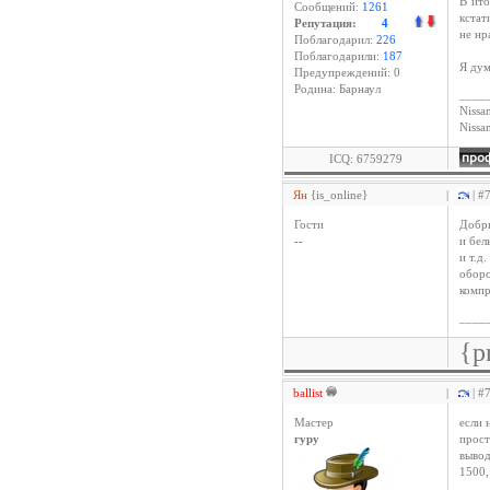
В ито
Сообщений:
1261
кстат
Репутация:
4
не нр
Поблагодарил:
226
Поблагодарили:
187
Я дум
Предупреждений: 0
Родина: Барнаул
____
Nissan
Niss
ICQ: 6759279
Ян
{is_online}
|
| #
Гости
Добры
--
и бел
и т.д
оборо
компр
____
{p
ballist
|
| #
Мастер
если 
гуру
прост
вывод
1500,