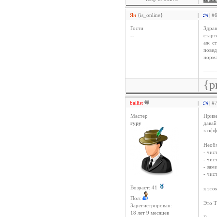
Ян
{is_online}
|
| #
Гости
Здрав
--
старт
аж ст
повед
норма
____
{p
ballist
|
| #
Мастер
Приве
гуру
давай
к офф
Необ
- чис
- чис
- зам
- чис
Возраст: 41
к это
Пол:
Это Т
Зарегистрирован:
18 лет 9 месяцев