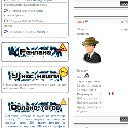
2 мая 2020 19:14
Александр Сорин
рециркуляция выхлопных газов
27 апреля 2020 07:54
Nebin
ключ и брелок
27 апреля 2020 07:53
Nebin
sanya
|
| #
мотор
ULogin
добры
22 ноября 2019 00:02
Aleksej_4
новичок
____
Возраст: --
Пол:
Зарегистрирован:
В базе данных отсутствуют переходы, или нет
11 лет 11 месяцев
выбранного Вами типа!
Сообщений:
4
Репутация:
0
Поблагодарил:
1
Поблагодарили:
0
Предупреждений: 0
Родина:
200 тысяч штрафа за выезд на встречную
полосу
,
200 тысяч штрафа за проезд на
красный свет
,
200 тысяч штрафа за
превышение скорости
,
200 тысяч штрафа за