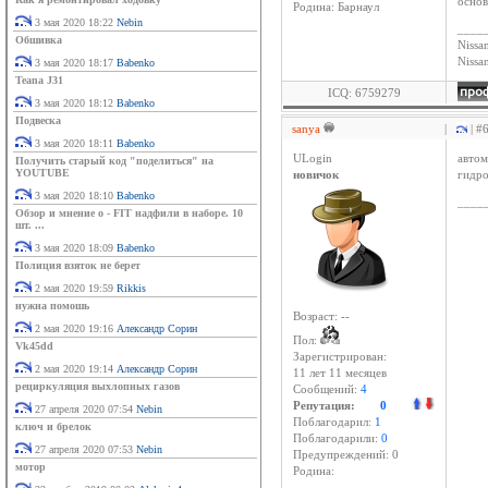
основ
Родина: Барнаул
3 мая 2020 18:22
Nebin
____
Обшивка
Nissan
Niss
3 мая 2020 18:17
Babenko
Teana J31
ICQ: 6759279
3 мая 2020 18:12
Babenko
Подвеска
sanya
|
| #
3 мая 2020 18:11
Babenko
ULogin
авто
Получить старый код "поделиться" на
YOUTUBE
новичок
гидро
3 мая 2020 18:10
Babenko
____
Обзор и мнение о - FIT надфили в наборе. 10
шт. ...
3 мая 2020 18:09
Babenko
Полиция взяток не берет
2 мая 2020 19:59
Rikkis
нужна помошь
Возраст: --
2 мая 2020 19:16
Александр Сорин
Пол:
Vk45dd
Зарегистрирован:
2 мая 2020 19:14
Александр Сорин
11 лет 11 месяцев
рециркуляция выхлопных газов
Сообщений:
4
Репутация:
0
27 апреля 2020 07:54
Nebin
Поблагодарил:
1
ключ и брелок
Поблагодарили:
0
27 апреля 2020 07:53
Nebin
Предупреждений: 0
мотор
Родина: