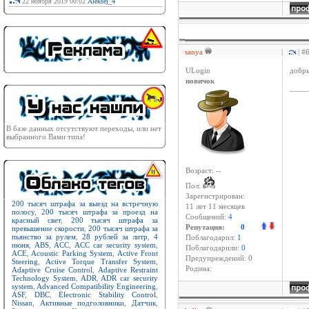
22 ноября 2019 00:02
Aleksej_4
sanya
|
| #
ULogin
добры
новичок
____
В базе данных отсутствуют переходы, или нет
выбранного Вами типа!
Возраст: --
Пол:
Зарегистрирован:
200 тысяч штрафа за выезд на встречную
11 лет 11 месяцев
полосу
,
200 тысяч штрафа за проезд на
Сообщений:
4
красный свет
,
200 тысяч штрафа за
Репутация:
0
превышение скорости
,
200 тысяч штрафа за
пьянство за рулем
,
28 рублей за литр
,
4
Поблагодарил:
1
июня
,
ABS
,
ACC
,
ACC car security system
,
Поблагодарили:
0
ACE
,
Acoustic Parking System
,
Active Front
Предупреждений: 0
Steering
,
Active Torque Transfer System
,
Родина:
Adaptive Cruise Control
,
Adaptive Restraint
Technology System
,
ADR
,
ADR car security
system
,
Advanced Compatibility Engineering
,
ASF
,
DBC
,
Electronic Stability Control
,
Nissan
,
Активные подголовники
,
Датчик
,