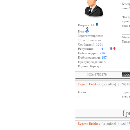
Компр
синий
Что д
ездит
Возраст: 41
года 
Пол:
____
Зарегистрирован:
Nissan
18 лет 9 месяцев
Niss
Сообщений:
1261
Репутация:
4
Поблагодарил:
226
Поблагодарили:
187
Предупреждений: 0
Родина: Барнаул
ICQ: 6759279
Evgenii Ershkov
{is_online}
|
| #
Гости
Здрас
--
туго 
____
{p
Evgenii Ershkov
{is_online}
|
| #