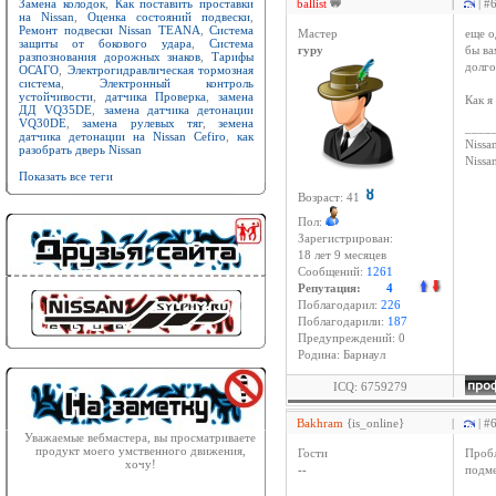
Замена колодок
,
Как поставить проставки
ballist
|
| #
на Nissan
,
Оценка состояний подвески
,
Ремонт подвески Nissan TEANA
,
Система
Мастер
еще о
защиты от бокового удара
,
Система
гуру
бы ва
разпознования дорожных знаков
,
Тарифы
долго
ОСАГО
,
Электрогидравлическая тормозная
система
,
Электронный контроль
устойчивости
,
датчика Проверка
,
замена
Как я
ДД VQ35DE
,
замена датчика детонации
VQ30DE
,
замена рулевых тяг
,
земена
____
датчика детонации на Nissan Cefiro
,
как
Nissan
разобрать дверь Nissan
Niss
Показать все теги
Возраст: 41
Пол:
Зарегистрирован:
18 лет 9 месяцев
Сообщений:
1261
Репутация:
4
Поблагодарил:
226
Поблагодарили:
187
Предупреждений: 0
Родина: Барнаул
ICQ: 6759279
Bakhram
{is_online}
|
| #
Уважаемые вебмастера, вы просматриваете
продукт моего умственного движения,
Гости
Пробл
хочу!
--
подме