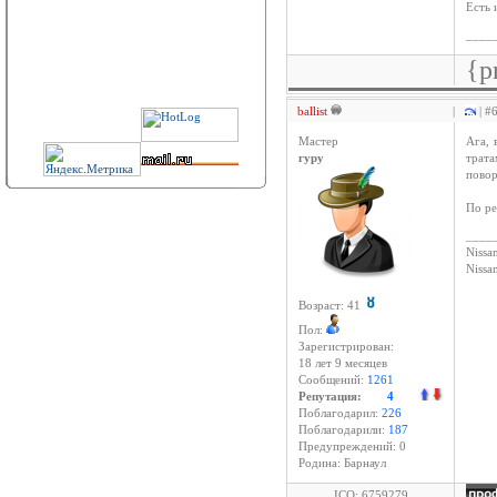
Есть 
____
{p
ballist
|
| #
Мастер
Ага, 
гуру
трата
повор
По ре
____
Nissan
Niss
Возраст: 41
Пол:
Зарегистрирован:
18 лет 9 месяцев
Сообщений:
1261
Репутация:
4
Поблагодарил:
226
Поблагодарили:
187
Предупреждений: 0
Родина: Барнаул
ICQ: 6759279