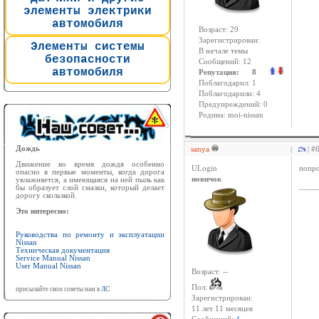
элементы электрики
автомобиля
Возраст: 29
Зарегистрирован:
Элементы системы
В начале темы
безопасности
Сообщений: 12
автомобиля
Репутация: 8
Поблагодарил: 1
Поблагодарили: 4
Предупреждений: 0
Родина: moi-nissan
Дождь
sanya
|
| #
Движение во время дождя особенно
ULogin
попро
опасно в первые моменты, когда дорога
новичок
увлажняется, а имеющаяся на ней пыль как
____
бы образует слой смазки, который делает
дорогу скользкой.
Это интересно:
Руководства по ремонту и эксплуатации
Nissan
Техническая документация
Service Manual Nissan
User Manual Nissan
Возраст: --
Пол:
присылайте свои советы нам в
ЛС
Зарегистрирован:
11 лет 11 месяцев