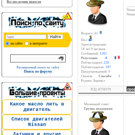
Все последние новости
____
Nissan
Niss
Возраст: 41
Пол:
на сайте
в интернете
Зарегистрирован:
18 лет 9 месяцев
Сообщений:
1261
Репутация:
4
Поблагодарил:
226
Расширенный поиск по сайту
Поблагодарили:
187
Поиск по форуму
Предупреждений: 0
Cказали
Спасибо
:
1
Родина: Барнаул
ICQ: 6759279
Какое масло лить в
Маленький совет
двигатель
Группа поддержки
Список двигателей
Nissan
Датчики и другие