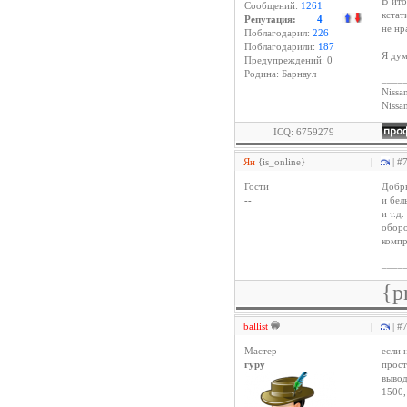
В ито
Сообщений:
1261
кстат
Репутация:
4
не нр
Поблагодарил:
226
Поблагодарили:
187
Я дум
Предупреждений: 0
Родина: Барнаул
____
Nissan
Niss
ICQ: 6759279
Ян
{is_online}
|
| #
Гости
Добры
--
и бел
и т.д
оборо
компр
____
{p
ballist
|
| #
Мастер
если 
гуру
прост
вывод
1500,