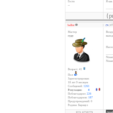
Гости
Я как
--
____
{p
ballist
|
| #
Мастер
Возду
гуру
вызод
Насос
____
Nissan
Niss
Возраст: 41
Пол:
Зарегистрирован:
18 лет 9 месяцев
Сообщений:
1261
Репутация:
4
Поблагодарил:
226
Поблагодарили:
187
Предупреждений: 0
Родина: Барнаул
ICQ: 6759279