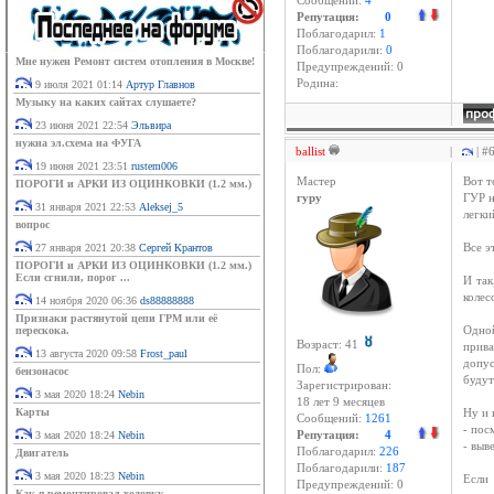
Сообщений:
4
Репутация:
0
Поблагодарил:
1
Поблагодарили:
0
Мне нужен Ремонт систем отопления в Москве!
Предупреждений: 0
Родина:
9 июля 2021 01:14
Артур Главнов
Музыку на каких сайтах слушаете?
23 июня 2021 22:54
Эльвира
нужна эл.схема на ФУГА
ballist
|
| #
19 июня 2021 23:51
rustem006
Мастер
Вот т
ПОРОГИ и АРКИ ИЗ ОЦИНКОВКИ (1.2 мм.)
гуру
ГУР н
31 января 2021 22:53
Aleksej_5
легки
вопрос
27 января 2021 20:38
Сергей Крантов
Все э
ПОРОГИ и АРКИ ИЗ ОЦИНКОВКИ (1.2 мм.)
Если сгнили, порог ...
И так
колес
14 ноября 2020 06:36
ds88888888
Признаки растянутой цепи ГРМ или её
перескока.
Одной
Возраст: 41
прива
13 августа 2020 09:58
Frost_paul
допус
Пол:
бензонасос
будут
Зарегистрирован:
3 мая 2020 18:24
Nebin
18 лет 9 месяцев
Карты
Ну и 
Сообщений:
1261
- пос
3 мая 2020 18:24
Nebin
Репутация:
4
- выв
Поблагодарил:
226
Двигатель
Поблагодарили:
187
3 мая 2020 18:23
Nebin
Если 
Предупреждений: 0
Как я ремонтировал ходовку