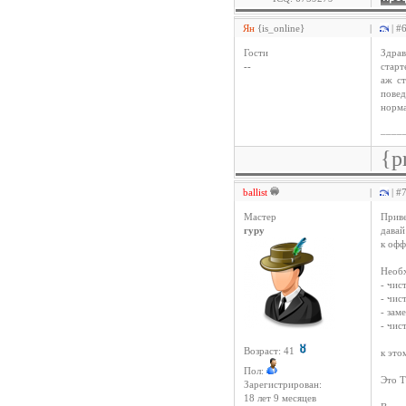
Ян
{is_online}
|
| #
Гости
Здрав
--
старт
аж ст
повед
норма
____
{p
ballist
|
| #
Мастер
Приве
гуру
давай
к офф
Необ
- чис
- чис
- зам
- чис
Возраст: 41
к это
Пол:
Это Т
Зарегистрирован:
18 лет 9 месяцев